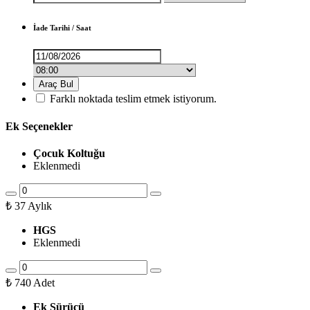
İade Tarihi / Saat
Araç Bul
Farklı noktada teslim etmek istiyorum.
Ek Seçenekler
Çocuk Koltuğu
Eklenmedi
₺
37
Aylık
HGS
Eklenmedi
₺
740
Adet
Ek Sürücü