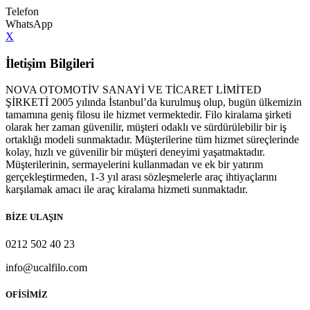
Telefon
WhatsApp
X
İletişim Bilgileri
NOVA OTOMOTİV SANAYİ VE TİCARET LİMİTED
ŞİRKETİ 2005 yılında İstanbul’da kurulmuş olup, bugün ülkemizin
tamamına geniş filosu ile hizmet vermektedir. Filo kiralama şirketi
olarak her zaman güvenilir, müşteri odaklı ve sürdürülebilir bir iş
ortaklığı modeli sunmaktadır. Müşterilerine tüm hizmet süreçlerinde
kolay, hızlı ve güvenilir bir müşteri deneyimi yaşatmaktadır.
Müşterilerinin, sermayelerini kullanmadan ve ek bir yatırım
gerçekleştirmeden, 1-3 yıl arası sözleşmelerle araç ihtiyaçlarını
karşılamak amacı ile araç kiralama hizmeti sunmaktadır.
BİZE ULAŞIN
0212 502 40 23
info@ucalfilo.com
OFİSİMİZ